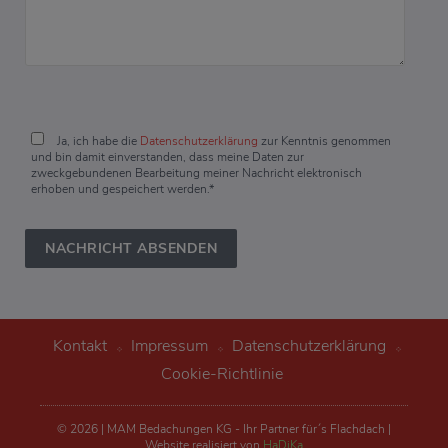
Ja, ich habe die
Datenschutzerklärung
zur Kenntnis genommen
und bin damit einverstanden, dass meine Daten zur
zweckgebundenen Bearbeitung meiner Nachricht elektronisch
erhoben und gespeichert werden.*
Kontakt
Impressum
Datenschutzerklärung
Cookie-Richtlinie
© 2026 | MAM Bedachungen KG - Ihr Partner für´s Flachdach |
Website realisiert von
HaDiKa