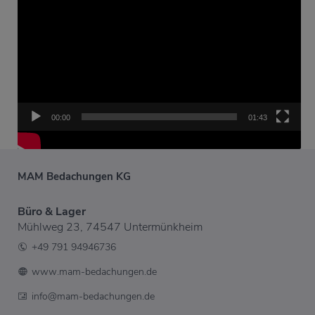
00:00
01:43
MAM Bedachungen KG
Büro & Lager
Mühlweg 23, 74547 Untermünkheim
+49 791 94946736
www.mam-bedachungen.de
info@mam-bedachungen.de