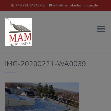
+49 791 94946736
info@mam-bedachungen.de
IMG-20200221-WA0039