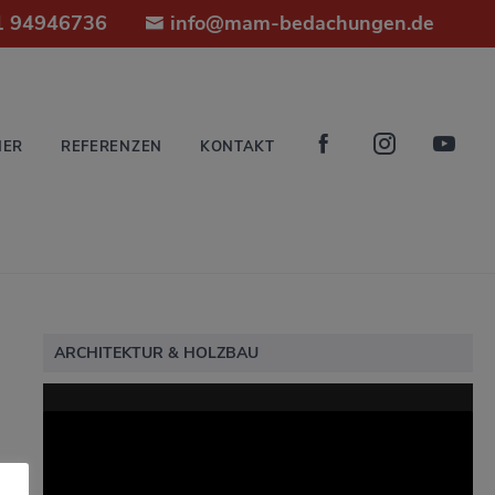
1 94946736
info@mam-bedachungen.de
NER
REFERENZEN
KONTAKT
ARCHITEKTUR & HOLZBAU
Video-
Player