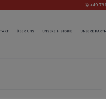
+49 79
START
ÜBER UNS
UNSERE HISTORIE
UNSERE PART
en selbst installieren?