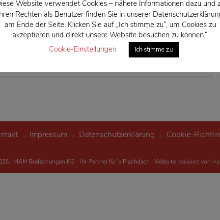
iese Website verwendet Cookies – nähere Informationen dazu und 
consetetur sadipscing elitr, sed diam nonumy eirmod tempor
Ihren Rechten als Benutzer finden Sie in unserer Datenschutzerklärun
magna aliquyam erat, sed diam [ … ]
am Ende der Seite. Klicken Sie auf „Ich stimme zu“, um Cookies zu
akzeptieren und direkt unsere Website besuchen zu können.“
Cookie-Einstellungen
Ich stimme zu
ntakt
Impressum
Datenschutzerklärung
Cookie-Richtlin
26 | MAM Bedachungen KG - Ihr Partner für´s Flachdach | Website realisiert von
Ha