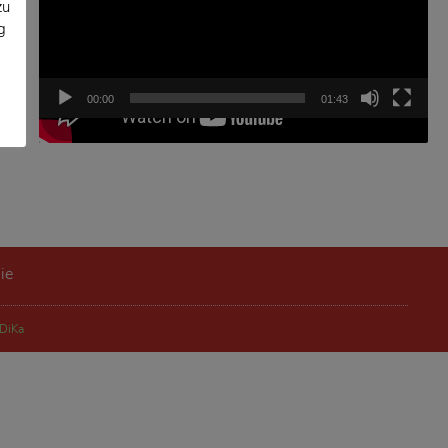
zu
g
00:00
01:43
ie
DiKa